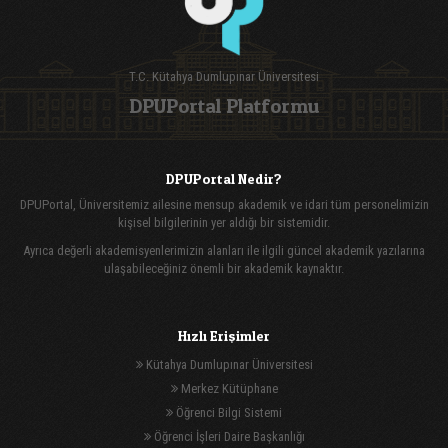
T.C. Kütahya Dumlupınar Üniversitesi
DPUPortal Platformu
DPUPortal Nedir?
DPUPortal, Üniversitemiz ailesine mensup akademik ve idari tüm personelimizin
kişisel bilgilerinin yer aldığı bir sistemidir.
Ayrıca değerli akademisyenlerimizin alanları ile ilgili güncel akademik yazılarına
ulaşabileceğiniz önemli bir akademik kaynaktır.
Hızlı Erişimler
Kütahya Dumlupınar Üniversitesi
Merkez Kütüphane
Öğrenci Bilgi Sistemi
Öğrenci İşleri Daire Başkanlığı