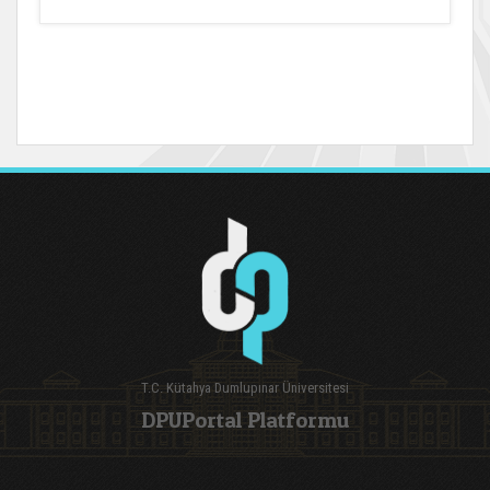
T.C. Kütahya Dumlupınar Üniversitesi
DPUPortal Platformu