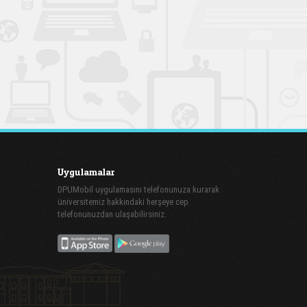
Uygulamalar
DPUMobil uygulamasını telefonunuza kurarak
üniversitemiz hakkındaki herşeye cep
telefonunuzdan ulaşabilirsiniz.