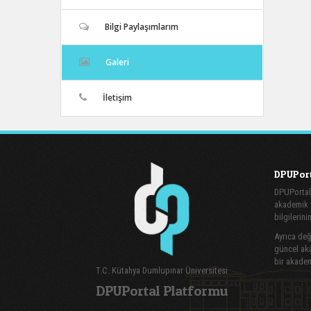
Bilgi Paylaşımlarım
Galeri
İletişim
DPUPort
DPUPortal
akademik v
bilgilerini
Ayrıca değe
güncel aka
bir akadem
T.C. Kütahya Dumlupınar Üniversitesi
DPUPortal Platformu