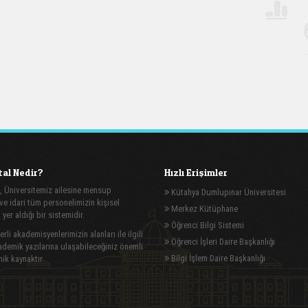
al Nedir?
Hızlı Erişimler
, Üniversitemiz ailesine mensup
Kütahya Dumlupınar Üniversitesi
e idari tüm personelimizin kişisel
Merkez Kütüphane
n yer aldığı bir sistemidir.
Öğrenci Bilgi Sistemi
rli akademisyenlerimizin alanları ile ilgili
Öğrenci İşleri Daire Başkanlığı
demik yazılarına ulaşabileceğiniz önemli
Bilgi İşlem Daire Başkanlığı
ik kaynaktır.