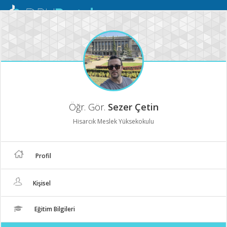
Mobil
Menü
Öğr. Gör.
Sezer Çetin
Hisarcık Meslek Yüksekokulu
Profil
Kişisel
Eğitim Bilgileri