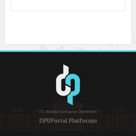
T.C. Kütahya Dumlupınar Üniversitesi
DPUPortal Platformu