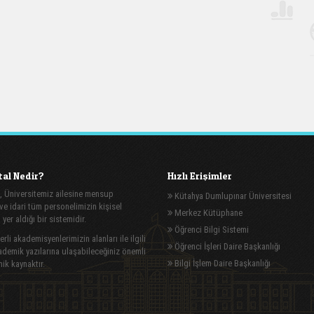
al Nedir?
Hızlı Erişimler
, Üniversitemiz ailesine mensup
Kütahya Dumlupınar Üniversitesi
e idari tüm personelimizin kişisel
Merkez Kütüphane
n yer aldığı bir sistemidir.
Öğrenci Bilgi Sistemi
rli akademisyenlerimizin alanları ile ilgili
Öğrenci İşleri Daire Başkanlığı
demik yazılarına ulaşabileceğiniz önemli
Bilgi İşlem Daire Başkanlığı
ik kaynaktır.