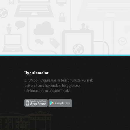
Uygulamalar
DPUMobil uygulamasını telefonunuza kurarak
üniversitemiz hakkındaki herşeye cep
telefonunuzdan ulaşabilirsiniz.