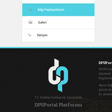
Bilgi Paylaşımlarım
Galeri
İletişim
DPUPort
DPUPortal
akademik v
bilgilerini
Ayrıca değe
güncel aka
bir akadem
T.C. Kütahya Dumlupınar Üniversitesi
DPUPortal Platformu