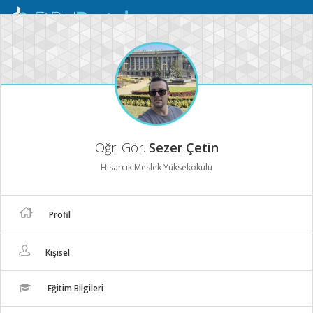
Mobil
Menü
Öğr. Gör.
Sezer Çetin
Hisarcık Meslek Yüksekokulu
Profil
Kişisel
Eğitim Bilgileri