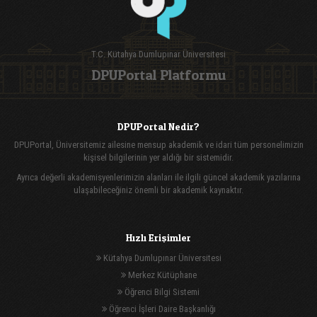
T.C. Kütahya Dumlupınar Üniversitesi
DPUPortal Platformu
DPUPortal Nedir?
DPUPortal, Üniversitemiz ailesine mensup akademik ve idari tüm personelimizin
kişisel bilgilerinin yer aldığı bir sistemidir.
Ayrıca değerli akademisyenlerimizin alanları ile ilgili güncel akademik yazılarına
ulaşabileceğiniz önemli bir akademik kaynaktır.
Hızlı Erişimler
Kütahya Dumlupınar Üniversitesi
Merkez Kütüphane
Öğrenci Bilgi Sistemi
Öğrenci İşleri Daire Başkanlığı