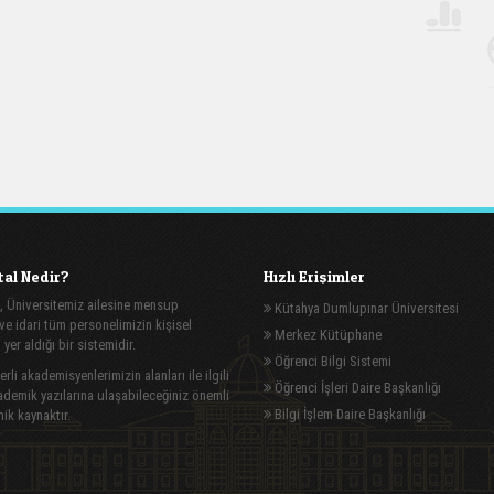
al Nedir?
Hızlı Erişimler
, Üniversitemiz ailesine mensup
Kütahya Dumlupınar Üniversitesi
e idari tüm personelimizin kişisel
Merkez Kütüphane
n yer aldığı bir sistemidir.
Öğrenci Bilgi Sistemi
rli akademisyenlerimizin alanları ile ilgili
Öğrenci İşleri Daire Başkanlığı
demik yazılarına ulaşabileceğiniz önemli
Bilgi İşlem Daire Başkanlığı
ik kaynaktır.