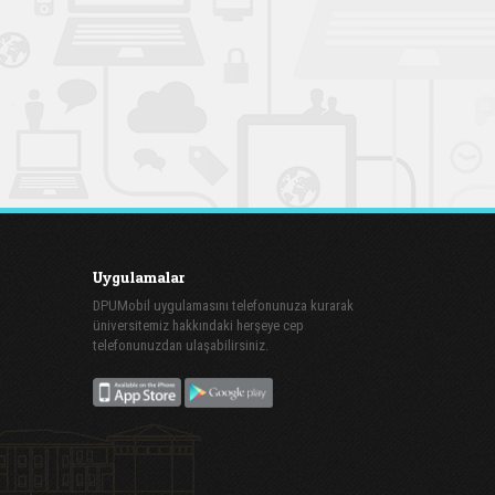
Uygulamalar
DPUMobil uygulamasını telefonunuza kurarak
üniversitemiz hakkındaki herşeye cep
telefonunuzdan ulaşabilirsiniz.