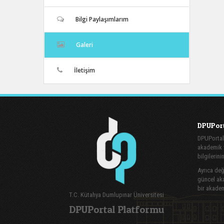
Bilgi Paylaşımlarım
Galeri
İletişim
DPUPort
DPUPortal
akademik v
bilgilerini
Ayrıca değe
güncel aka
bir akadem
T.C. Kütahya Dumlupınar Üniversitesi
DPUPortal Platformu