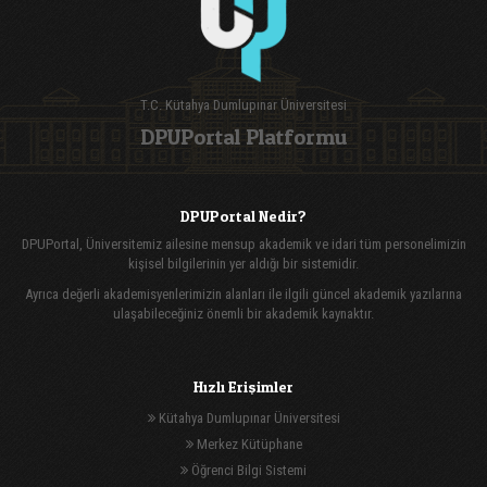
T.C. Kütahya Dumlupınar Üniversitesi
DPUPortal Platformu
DPUPortal Nedir?
DPUPortal, Üniversitemiz ailesine mensup akademik ve idari tüm personelimizin
kişisel bilgilerinin yer aldığı bir sistemidir.
Ayrıca değerli akademisyenlerimizin alanları ile ilgili güncel akademik yazılarına
ulaşabileceğiniz önemli bir akademik kaynaktır.
Hızlı Erişimler
Kütahya Dumlupınar Üniversitesi
Merkez Kütüphane
Öğrenci Bilgi Sistemi