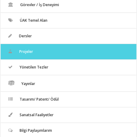
Görevler / İş Deneyimi
ÜAK Temel Alan
Dersler
Projeler
Yönetilen Tezler
Yayınlar
Tasarım/ Patent/ Ödül
Sanatsal Faaliyetler
Bilgi Paylaşımlarım