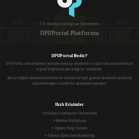
T.C. Kütahya Dumlupınar Üniversitesi
DPUPortal Platformu
DPUPortal Nedir?
DPUPortal, Üniversitemiz ailesine mensup akademik ve idari tüm personelimizin
kişisel bilgilerinin yer aldığı bir sistemidir.
Ayrıca değerli akademisyenlerimizin alanları ile ilgili güncel akademik yazılarına
ulaşabileceğiniz önemli bir akademik kaynaktır.
Hızlı Erişimler
Kütahya Dumlupınar Üniversitesi
Merkez Kütüphane
Öğrenci Bilgi Sistemi
Öğrenci İşleri Daire Başkanlığı