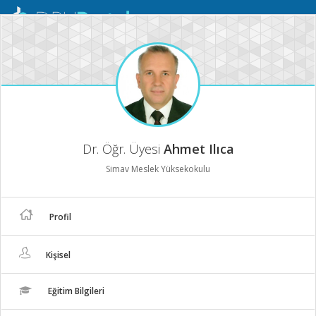
Mobil
Menü
Dr. Öğr. Üyesi
Ahmet Ilıca
Simav Meslek Yüksekokulu
Profil
Kişisel
Eğitim Bilgileri