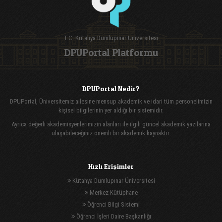
T.C. Kütahya Dumlupınar Üniversitesi
DPUPortal Platformu
DPUPortal Nedir?
DPUPortal, Üniversitemiz ailesine mensup akademik ve idari tüm personelimizin
kişisel bilgilerinin yer aldığı bir sistemidir.
Ayrıca değerli akademisyenlerimizin alanları ile ilgili güncel akademik yazılarına
ulaşabileceğiniz önemli bir akademik kaynaktır.
Hızlı Erişimler
Kütahya Dumlupınar Üniversitesi
Merkez Kütüphane
Öğrenci Bilgi Sistemi
Öğrenci İşleri Daire Başkanlığı