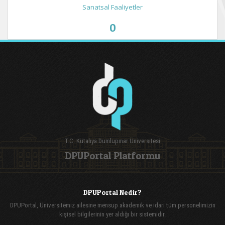
Sanatsal Faaliyetler
0
T.C. Kütahya Dumlupınar Üniversitesi
DPUPortal Platformu
DPUPortal Nedir?
DPUPortal, Üniversitemiz ailesine mensup akademik ve idari tüm personelimizin
kişisel bilgilerinin yer aldığı bir sistemidir.