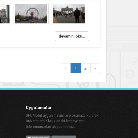
devamını oku...
(current)
«
1
2
»
Uygulamalar
DPUMobil uygulamasını telefonunuza kurarak
üniversitemiz hakkındaki herşeye cep
telefonunuzdan ulaşabilirsiniz.