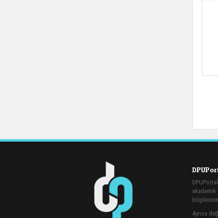
DPUPort
DPUPortal
akademik v
bilgilerini
Ayrıca değe