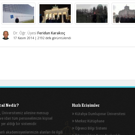
Dr. Öğr. Üyesi
Feridun Karakoç
17 Kasım 2014 | 2192 defa görüntülendi
al Nedir?
Hızlı Erişimler
, Üniversitemiz ailesine mensup
Kütahya Dumlupınar Üniversitesi
e idari tüm personelimizin kişisel
Merkez Kütüphane
n yer aldığı bir sistemidir.
Öğrenci Bilgi Sistemi
rli akademisyenlerimizin alanları ile ilgili