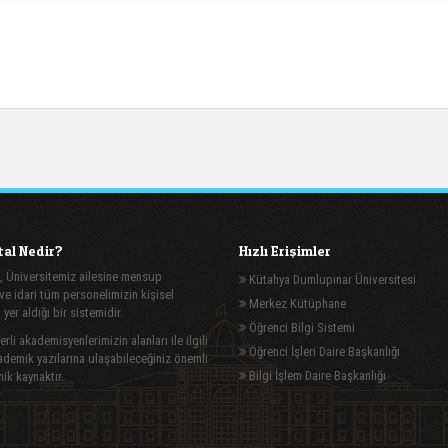
al Nedir?
Hızlı Erişimler
, Üniversitemiz ailesine mensup
Kütahya Dumlupınar Üniversitesi
e idari tüm personelimizin kişisel
Merkez Kütüphane
n yer aldığı bir sistemidir.
Öğrenci Bilgi Sistemi
rli akademisyenlerimizin alanları ile ilgili
Öğrenci İşleri Daire Başkanlığı
demik yazılarına ulaşabileceğiniz önemli
Bilgi İşlem Daire Başkanlığı
ik kaynaktır.