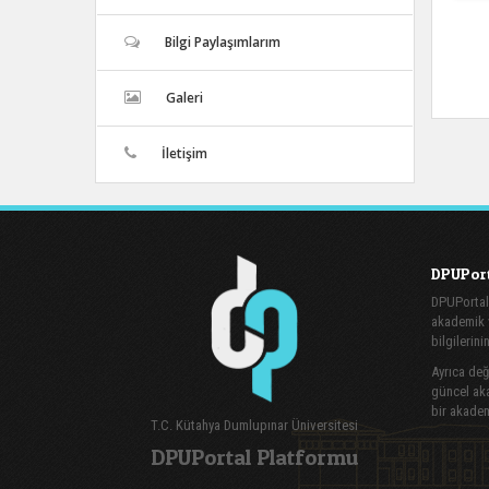
Bilgi Paylaşımlarım
Galeri
İletişim
DPUPort
DPUPortal
akademik v
bilgilerini
Ayrıca değe
güncel aka
bir akadem
T.C. Kütahya Dumlupınar Üniversitesi
DPUPortal Platformu