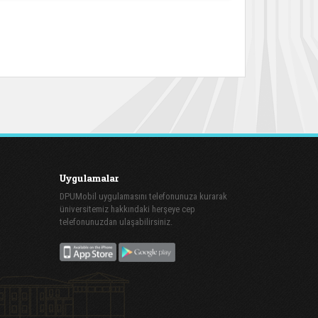
Uygulamalar
DPUMobil uygulamasını telefonunuza kurarak
üniversitemiz hakkındaki herşeye cep
telefonunuzdan ulaşabilirsiniz.