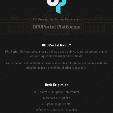
T.C. Kütahya Dumlupınar Üniversitesi
DPUPortal Platformu
DPUPortal Nedir?
DPUPortal, Üniversitemiz ailesine mensup akademik ve idari tüm personelimizin
kişisel bilgilerinin yer aldığı bir sistemidir.
Ayrıca değerli akademisyenlerimizin alanları ile ilgili güncel akademik yazılarına
ulaşabileceğiniz önemli bir akademik kaynaktır.
Hızlı Erişimler
Kütahya Dumlupınar Üniversitesi
Merkez Kütüphane
Öğrenci Bilgi Sistemi
Öğrenci İşleri Daire Başkanlığı