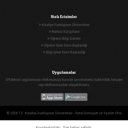
Hızlı Erişimler
Kütahya Dumlupınar Üniversitesi
Merkez Kütüphane
Öğrenci Bilgi Sistemi
Öğrenci İşleri Daire Başkanlığı
Bilgi İşlem Daire Başkanlığı
Uygulamalar
DPUMobil uygulamasını telefonunuza kurarak üniversitemiz hakkındaki herşeye
cep telefonunuzdan ulaşabilirsiniz.
© 2024 T.C. Kütahya Dumlupınar Üniversitesi -
Dijital Dönüşüm ve Yazılım Ofisi
Koordinatörlüğü
, Tüm hakları saklıdır.