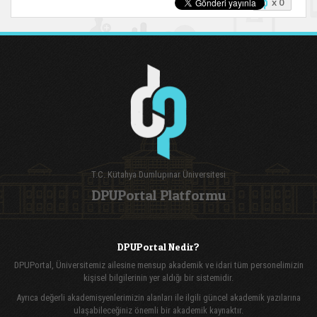
x 0
T.C. Kütahya Dumlupınar Üniversitesi
DPUPortal Platformu
DPUPortal Nedir?
DPUPortal, Üniversitemiz ailesine mensup akademik ve idari tüm personelimizin
kişisel bilgilerinin yer aldığı bir sistemidir.
Ayrıca değerli akademisyenlerimizin alanları ile ilgili güncel akademik yazılarına
ulaşabileceğiniz önemli bir akademik kaynaktır.