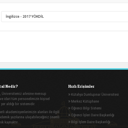
İngilizce
- 2017 YÖKDİL
al Nedir?
Hızlı Erişimler
, Üniversitemiz ailesine mensup
Kütahya Dumlupınar Üniversitesi
e idari tüm personelimizin kişisel
Merkez Kütüphane
n yer aldığı bir sistemidir.
Öğrenci Bilgi Sistemi
rli akademisyenlerimizin alanları ile ilgili
Öğrenci İşleri Daire Başkanlığı
demik yazılarına ulaşabileceğiniz önemli
Bilgi İşlem Daire Başkanlığı
ik kaynaktır.