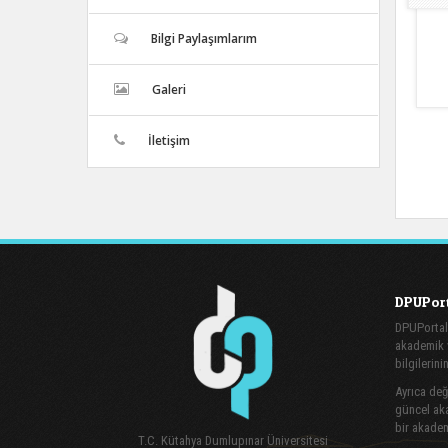
Bilgi Paylaşımlarım
Galeri
İletişim
DPUPort
DPUPortal
akademik v
bilgilerini
Ayrıca değe
güncel aka
bir akadem
T.C. Kütahya Dumlupınar Üniversitesi