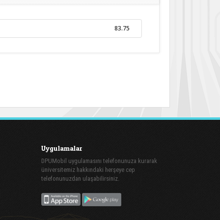
83.75
Uygulamalar
DPUMobil uygulamasını telefonunuza kurarak
üniversitemiz hakkındaki herşeye cep
telefonunuzdan ulaşabilirsiniz.