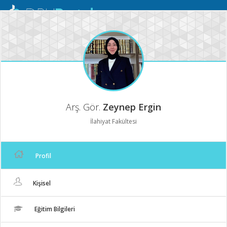
Mobil
Menü
Arş. Gör.
Zeynep Ergin
İlahiyat Fakültesi
Profil
Kişisel
Eğitim Bilgileri