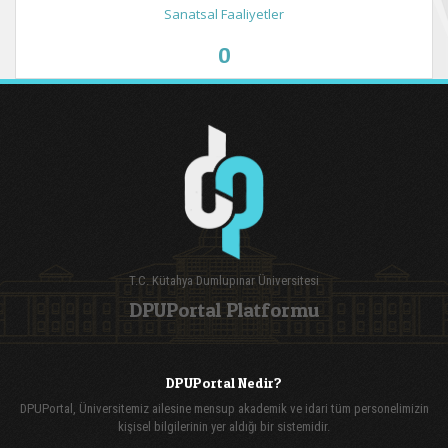
Sanatsal Faaliyetler
0
T.C. Kütahya Dumlupınar Üniversitesi
DPUPortal Platformu
DPUPortal Nedir?
DPUPortal, Üniversitemiz ailesine mensup akademik ve idari tüm personelimizin
kişisel bilgilerinin yer aldığı bir sistemidir.