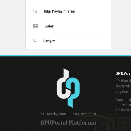
Bilgi Paylaşımlarım
Galeri
İletişim
DPUPort
DPUPortal
akademik v
bilgilerini
Ayrıca değe
güncel aka
bir akadem
T.C. Kütahya Dumlupınar Üniversitesi
DPUPortal Platformu