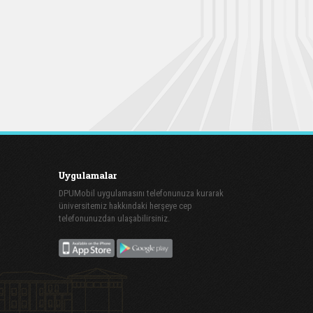
Uygulamalar
DPUMobil uygulamasını telefonunuza kurarak
üniversitemiz hakkındaki herşeye cep
telefonunuzdan ulaşabilirsiniz.