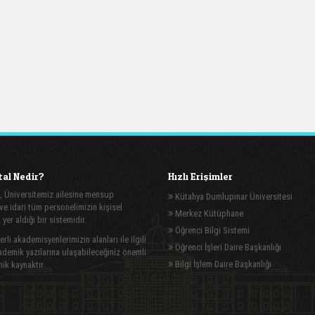
al Nedir?
Hızlı Erişimler
, Üniversitemiz ailesine mensup
Kütahya Dumlupınar Üniversitesi
e idari tüm personelimizin kişisel
Merkez Kütüphane
n yer aldığı bir sistemidir.
Öğrenci Bilgi Sistemi
rli akademisyenlerimizin alanları ile ilgili
Öğrenci İşleri Daire Başkanlığı
demik yazılarına ulaşabileceğiniz önemli
Bilgi İşlem Daire Başkanlığı
ik kaynaktır.