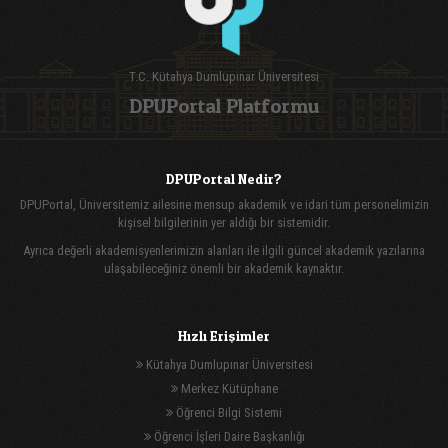
T.C. Kütahya Dumlupınar Üniversitesi
DPUPortal Platformu
DPUPortal Nedir?
DPUPortal, Üniversitemiz ailesine mensup akademik ve idari tüm personelimizin
kişisel bilgilerinin yer aldığı bir sistemidir.
Ayrıca değerli akademisyenlerimizin alanları ile ilgili güncel akademik yazılarına
ulaşabileceğiniz önemli bir akademik kaynaktır.
Hızlı Erişimler
Kütahya Dumlupınar Üniversitesi
Merkez Kütüphane
Öğrenci Bilgi Sistemi
Öğrenci İşleri Daire Başkanlığı