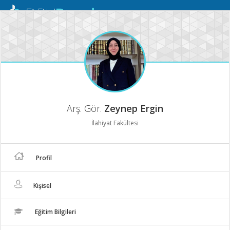
Mobil
Menü
Arş. Gör.
Zeynep Ergin
İlahiyat Fakültesi
Profil
Kişisel
Eğitim Bilgileri