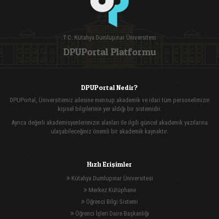
T.C. Kütahya Dumlupınar Üniversitesi
DPUPortal Platformu
DPUPortal Nedir?
DPUPortal, Üniversitemiz ailesine mensup akademik ve idari tüm personelimizin
kişisel bilgilerinin yer aldığı bir sistemidir.
Ayrıca değerli akademisyenlerimizin alanları ile ilgili güncel akademik yazılarına
ulaşabileceğiniz önemli bir akademik kaynaktır.
Hızlı Erişimler
Kütahya Dumlupınar Üniversitesi
Merkez Kütüphane
Öğrenci Bilgi Sistemi
Öğrenci İşleri Daire Başkanlığı