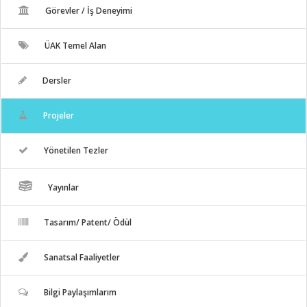
Görevler / İş Deneyimi
ÜAK Temel Alan
Dersler
Projeler
Yönetilen Tezler
Yayınlar
Tasarım/ Patent/ Ödül
Sanatsal Faaliyetler
Bilgi Paylaşımlarım