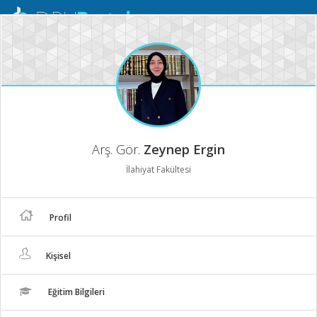
Mobil
Menü
Arş. Gör.
Zeynep Ergin
İlahiyat Fakültesi
Profil
Kişisel
Eğitim Bilgileri